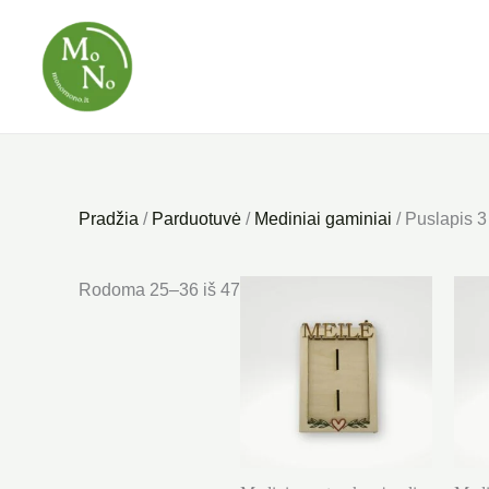
Pereiti
prie
turinio
Pradžia
/
Parduotuvė
/
Mediniai gaminiai
/ Puslapis 3
Rūšiuojama
Rodoma 25–36 iš 47
pagal
kainą:
nuo
mažos
iki
didelės