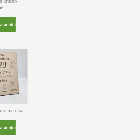
i krikšto
nė
asirinkti
imo metrikai
asirinkti