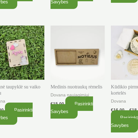
ybes
Savybes
product
page
nė taupyklė su vaiko
Medinis nuotraukų rėmelis
Kūdikio pirm
u
kortelės
Dovana naujagimiui
ana
Dovana
Pasirinkti
€
15.00
Pasirinkti
00
€
16.00
–
€
18
Savybes
ybes
Pasirinkt
Savybes