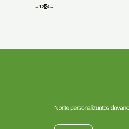
←
1
2
3
4
→
Norite personalizuotos dovan