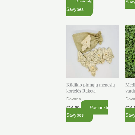
Pasirinkti
Sav
product
Savybes
page
Kūdikio pirmųjų mėnesių
Medi
kortelės Raketa
vard
Dovana
Dov
Pasirinkti
€
14.00
€
14.
Savybes
Sav