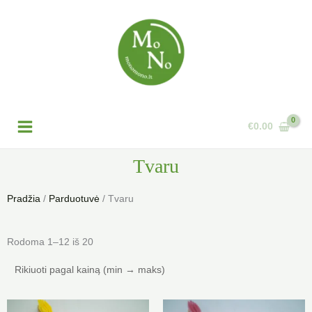
Pereiti
prie
turinio
€
0.00
Tvaru
Pradžia
/
Parduotuvė
/ Tvaru
Rūšiuojama
Rodoma 1–12 iš 20
pagal
kainą:
nuo
mažos
Price
Price
This
Th