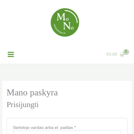
Pereiti
Privalomas
Privalomas
Privalomas
prie
turinio
€
0.00
Mano paskyra
Prisijungti
Vartotojo vardas arba el. paštas
*