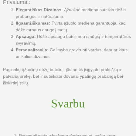
Privalumai:
Elegantiškas Dizainas:
Ąžuolinė mediena suteikia dėžei
prabangos ir natūralumo.
Ilgaamžiškumas:
Tvirta ąžuolo mediena garantuoja, kad
dėžė tarnaus daugelį metų.
Apsauga:
Dėžė apsaugo butelį nuo smūgių ir temperatūros
svyravimų.
Personalizacija:
Galimybė graviruoti vardus, datą ar kitus
unikalius dizainus.
Pasirinkę ąžuolinę dėžę buteliui, jūs ne tik įsigyjate praktišką ir
patvarią prekę, bet ir suteikiate dovanai ypatingą prabangą bei
išskirtinį stilių.
Svarbu
Personalizuotą užsakymą deriname el. paštu arba