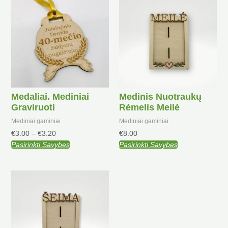
range:
product
€3.00
has
through
multiple
€3.20
variants.
The
options
may
be
Medaliai. Mediniai
Medinis Nuotraukų
chosen
Graviruoti
Rėmelis Meilė
on
the
Mediniai gaminiai
Mediniai gaminiai
product
€
3.00
–
€
3.20
€
8.00
page
Pasirinkti Savybes
Pasirinkti Savybes