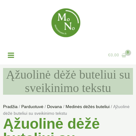
Pereiti
prie
turinio
€
0.00
Ąžuolinė dėžė buteliui su
sveikinimo tekstu
Pradžia
/
Parduotuvė
/
Dovana
/
Medinės dėžės buteliui
/ Ąžuolinė
dėžė buteliui su sveikinimo tekstu
Ąžuolinė dėžė