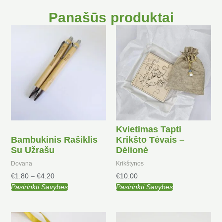
Panašūs produktai
Price
This
range:
product
€1.80
has
through
multiple
€4.20
variants.
The
options
may
be
Kvietimas Tapti
chosen
Bambukinis Rašiklis
Krikšto Tėvais –
on
Su Užrašu
Dėlionė
the
product
Dovana
Krikštynos
page
€
1.80
–
€
4.20
€
10.00
Pasirinkti Savybes
Pasirinkti Savybes
Price
This