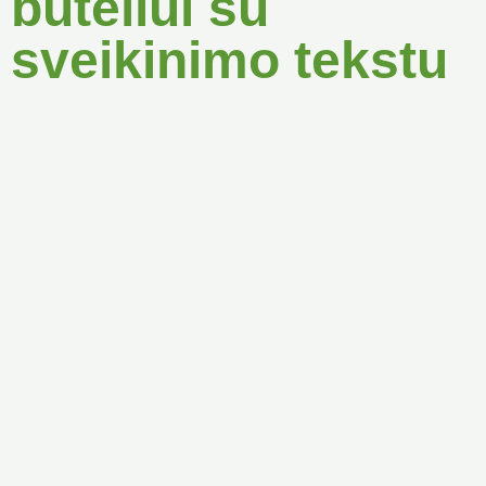
buteliui su
sveikinimo tekstu