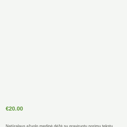
€
20.00
Natūralaus ąžuolo medinė dėžė su graviruotu norimu tekstu.