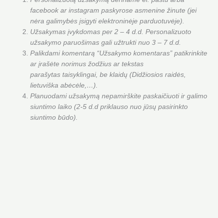
facebook ar instagram paskyrose asmenine žinute (jei
nėra galimybės įsigyti elektroninėje parduotuvėje).
Užsakymas įvykdomas per 2 – 4 d.d. Personalizuoto
užsakymo paruošimas gali užtrukti nuo 3 – 7 d.d.
Palikdami komentarą “Užsakymo komentaras” patikrinkite
ar įrašėte norimus žodžius ar tekstas
parašytas taisyklingai, be klaidų (Didžiosios raidės,
lietuviška abėcėle,…).
Planuodami užsakymą nepamirškite paskaičiuoti ir galimo
siuntimo laiko (2-5 d.d priklauso nuo jūsų pasirinkto
siuntimo būdo).