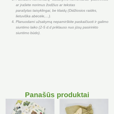
ar įrašėte norimus žodžius ar tekstas
parašytas taisyklingai, be klaidų (Didžiosios raidės,
lietuviška abėcėle,…).
Planuodami užsakymą nepamirškite paskaičiuoti ir galimo
siuntimo laiko (2-5 d.d priklauso nuo jūsų pasirinkto
siuntimo būdo).
Panašūs produktai
This
product
has