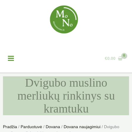
Pereiti
prie
turinio
Paieška
€
0.00
Dvigubo muslino
merliukų rinkinys su
kramtuku
Pradžia
/
Parduotuvė
/
Dovana
/
Dovana naujagimiui
/ Dvigubo