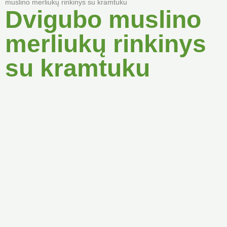
muslino merliukų rinkinys su kramtuku
Dvigubo muslino
merliukų rinkinys
su kramtuku