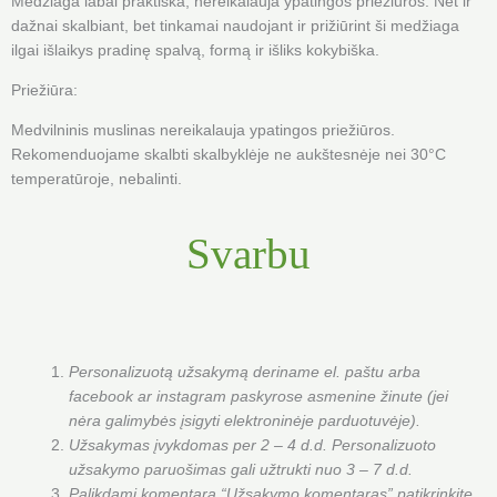
Medžiaga labai praktiška, nereikalauja ypatingos priežiūros. Net ir
dažnai skalbiant, bet tinkamai naudojant ir prižiūrint ši medžiaga
ilgai išlaikys pradinę spalvą, formą ir išliks kokybiška.
Priežiūra:
Medvilninis muslinas nereikalauja ypatingos priežiūros.
Rekomenduojame skalbti skalbyklėje ne aukštesnėje nei 30°С
temperatūroje, nebalinti.
Svarbu
Personalizuotą užsakymą deriname el. paštu arba
facebook ar instagram paskyrose asmenine žinute (jei
nėra galimybės įsigyti elektroninėje parduotuvėje).
Užsakymas įvykdomas per 2 – 4 d.d. Personalizuoto
užsakymo paruošimas gali užtrukti nuo 3 – 7 d.d.
Palikdami komentarą “Užsakymo komentaras” patikrinkite