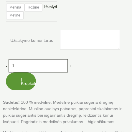
Dvigubo
Išvalyti
Mėlyna
Rožinė
muslino
Mėtinė
merliukų
rinkinys
su
kramtuku
Užsakymo komentaras
-
+
Į
Krepšelį
Sudėtis:
100 % medvilnė. Medvilnė puikiai sugeria drėgmę,
nesielektrina. Muslino audinys patvarus, paprastai skalbiamas ir
puikiai sugeriantis bei išgarinantis drėgmę, leidžiantis kūnui
kvėpuoti. Pagrindinis medvilnės privalumas – higieniškumas.