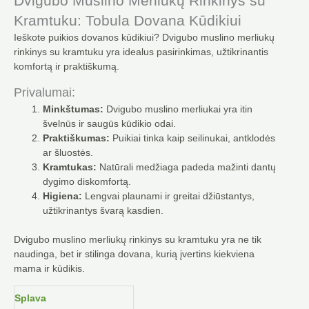
Dvigubo Muslino Merliukų Rinkinys su
Kramtuku: Tobula Dovana Kūdikiui
Ieškote puikios dovanos kūdikiui? Dvigubo muslino merliukų
rinkinys su kramtuku yra idealus pasirinkimas, užtikrinantis
komfortą ir praktiškumą.
Privalumai:
Minkštumas:
Dvigubo muslino merliukai yra itin
švelnūs ir saugūs kūdikio odai.
Praktiškumas:
Puikiai tinka kaip seilinukai, antklodės
ar šluostės.
Kramtukas:
Natūrali medžiaga padeda mažinti dantų
dygimo diskomfortą.
Higiena:
Lengvai plaunami ir greitai džiūstantys,
užtikrinantys švarą kasdien.
Dvigubo muslino merliukų rinkinys su kramtuku yra ne tik
naudinga, bet ir stilinga dovana, kurią įvertins kiekviena
mama ir kūdikis.
produkto
Splava
kiekis: