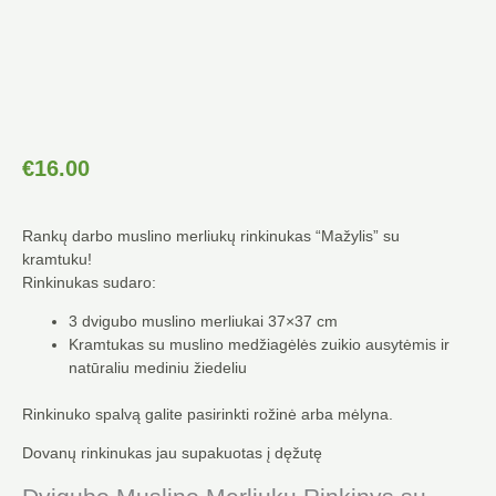
€
16.00
Rankų darbo muslino merliukų rinkinukas “Mažylis” su
kramtuku!
Rinkinukas sudaro:
3 dvigubo muslino merliukai 37×37 cm
Kramtukas su muslino medžiagėlės zuikio ausytėmis ir
natūraliu mediniu žiedeliu
Rinkinuko spalvą galite pasirinkti rožinė arba mėlyna.
Dovanų rinkinukas jau supakuotas į dęžutę