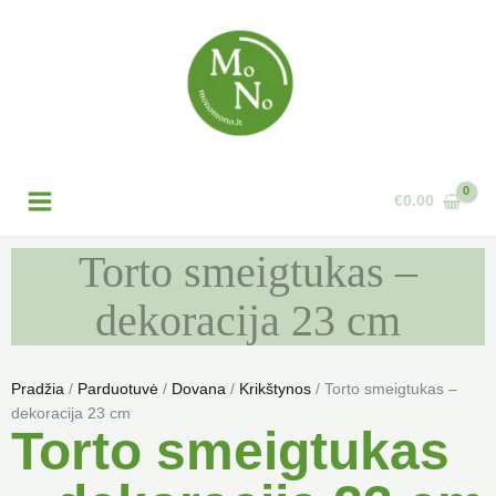
Pereiti
prie
turinio
€
0.00
Torto smeigtukas –
dekoracija 23 cm
Pradžia
/
Parduotuvė
/
Dovana
/
Krikštynos
/ Torto smeigtukas –
dekoracija 23 cm
Torto smeigtukas