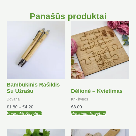
Panašūs produktai
Price
This
range:
product
€1.80
has
through
multiple
€4.20
variants.
The
options
may
be
Bambukinis Rašiklis
chosen
Su Užrašu
Dėlionė – Kvietimas
on
the
Dovana
Krikštynos
product
€
1.80
–
€
4.20
€
8.00
page
Pasirinkti Savybes
Pasirinkti Savybes
This