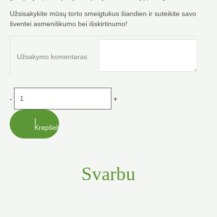
Užsisakykite mūsų torto smeigtukus šiandien ir suteikite savo
šventei asmeniškumo bei išskirtinumo!
produkto
kiekis:
Užsakymo komentaras
Torto
smeigtukas
-
dekoracija
-
+
23
cm
Į
Krepšelį
Svarbu