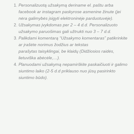
Personalizuotą užsakymą deriname el. paštu arba
facebook ar instagram paskyrose asmenine žinute (jei
nėra galimybės įsigyti elektroninėje parduotuvėje).
Užsakymas įvykdomas per 2 – 4 d.d. Personalizuoto
užsakymo paruošimas gali užtrukti nuo 3 – 7 d.d.
Palikdami komentarą “Užsakymo komentaras” patikrinkite
ar įrašėte norimus žodžius ar tekstas
parašytas taisyklingai, be klaidų (Didžiosios raidės,
lietuviška abėcėle,…).
Planuodami užsakymą nepamirškite paskaičiuoti ir galimo
siuntimo laiko (2-5 d.d priklauso nuo jūsų pasirinkto
siuntimo būdo).