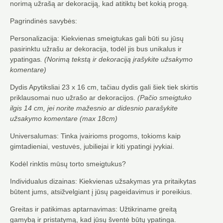
norimą užrašą ar dekoraciją, kad atitiktų bet kokią progą.
Pagrindinės savybės:
Personalizacija: Kiekvienas smeigtukas gali būti su jūsų
pasirinktu užrašu ar dekoracija, todėl jis bus unikalus ir
ypatingas
. (Norimą tekstą ir dekoraciją įrašykite užsakymo
komentare)
Dydis Apytiksliai 23 x 16 cm, tačiau dydis gali šiek tiek skirtis
priklausomai nuo užrašo ar dekoracijos.
(Pačio smeigtuko
ilgis 14 cm, jei norite mažesnio ar didesnio parašykite
užsakymo komentare (max 18cm)
Universalumas: Tinka įvairioms progoms, tokioms kaip
gimtadieniai, vestuvės, jubiliejai ir kiti ypatingi įvykiai.
Kodėl rinktis mūsų torto smeigtukus?
Individualus dizainas: Kiekvienas užsakymas yra pritaikytas
būtent jums, atsižvelgiant į jūsų pageidavimus ir poreikius.
Greitas ir patikimas aptarnavimas: Užtikriname greitą
gamybą ir pristatymą, kad jūsų šventė būtų ypatinga.