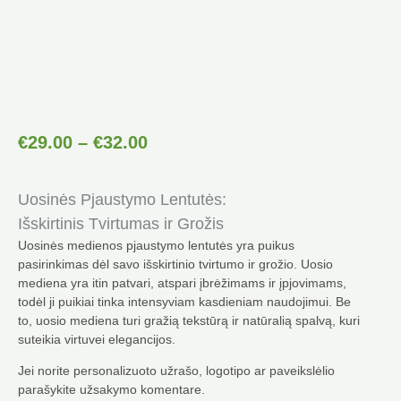
Price
€
29.00
–
€
32.00
Range:
€29.00
Uosinės Pjaustymo Lentutės:
Through
€32.00
Išskirtinis Tvirtumas ir Grožis
Uosinės medienos pjaustymo lentutės yra puikus
pasirinkimas dėl savo išskirtinio tvirtumo ir grožio. Uosio
mediena yra itin patvari, atspari įbrėžimams ir įpjovimams,
todėl ji puikiai tinka intensyviam kasdieniam naudojimui. Be
to, uosio mediena turi gražią tekstūrą ir natūralią spalvą, kuri
suteikia virtuvei elegancijos.
Jei norite personalizuoto užrašo, logotipo ar paveikslėlio
parašykite užsakymo komentare.