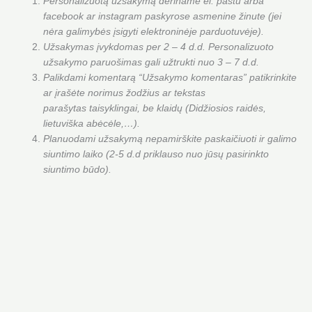
Personalizuotą užsakymą deriname el. paštu arba
facebook ar instagram paskyrose asmenine žinute (jei
nėra galimybės įsigyti elektroninėje parduotuvėje).
Užsakymas įvykdomas per 2 – 4 d.d. Personalizuoto
užsakymo paruošimas gali užtrukti nuo 3 – 7 d.d.
Palikdami komentarą “Užsakymo komentaras” patikrinkite
ar įrašėte norimus žodžius ar tekstas
parašytas taisyklingai, be klaidų (Didžiosios raidės,
lietuviška abėcėle,…).
Planuodami užsakymą nepamirškite paskaičiuoti ir galimo
siuntimo laiko (2-5 d.d priklauso nuo jūsų pasirinkto
siuntimo būdo).