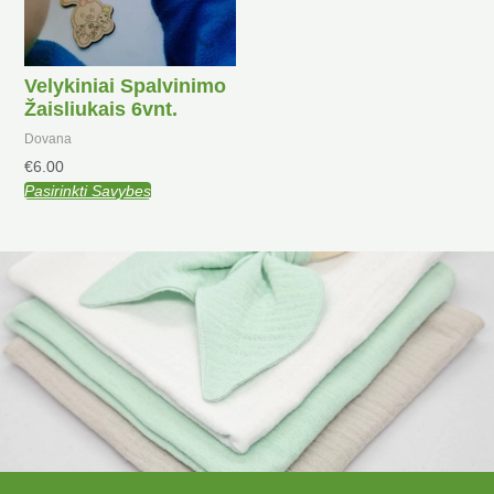
options
may
be
Velykiniai Spalvinimo
chosen
Žaisliukais 6vnt.
on
the
Dovana
product
€
6.00
page
Pasirinkti Savybes