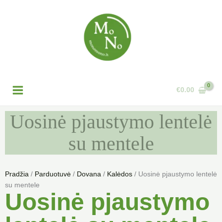
Pereiti
prie
turinio
€
0.00
Uosinė pjaustymo lentelė
su mentele
Pradžia
/
Parduotuvė
/
Dovana
/
Kalėdos
/ Uosinė pjaustymo lentelė
su mentele
Uosinė pjaustymo