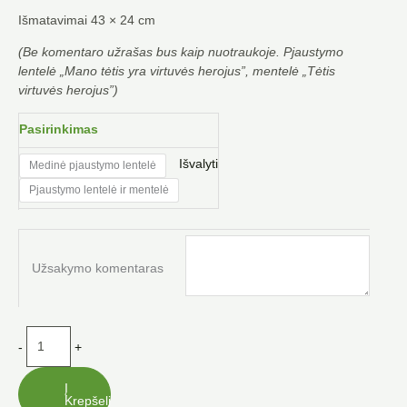
Išmatavimai 43 × 24 cm
(Be komentaro užrašas bus kaip nuotraukoje. Pjaustymo
lentelė „Mano tėtis yra virtuvės herojus”, mentelė „Tėtis
virtuvės herojus”)
produkto
Pasirinkimas
kiekis:
Uosinė
Išvalyti
Medinė pjaustymo lentelė
pjaustymo
Pjaustymo lentelė ir mentelė
lentelė
su
mentele
Užsakymo komentaras
-
+
Į
Krepšelį