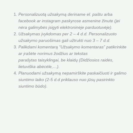
Personalizuotą užsakymą deriname el. paštu arba
facebook ar instagram paskyrose asmenine žinute (jei
nėra galimybės įsigyti elektroninėje parduotuvėje).
Užsakymas įvykdomas per 2 – 4 d.d. Personalizuoto
užsakymo paruošimas gali užtrukti nuo 3 – 7 d.d.
Palikdami komentarą “Užsakymo komentaras” patikrinkite
ar įrašėte norimus žodžius ar tekstas
parašytas taisyklingai, be klaidų (Didžiosios raidės,
lietuviška abėcėle,…).
Planuodami užsakymą nepamirškite paskaičiuoti ir galimo
siuntimo laiko (2-5 d.d priklauso nuo jūsų pasirinkto
siuntimo būdo).