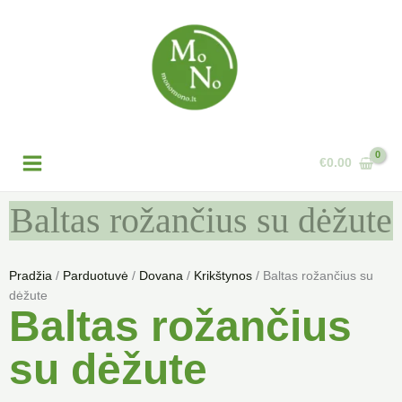
Pereiti
prie
turinio
€
0.00
Baltas rožančius su dėžute
Pradžia
/
Parduotuvė
/
Dovana
/
Krikštynos
/ Baltas rožančius su
dėžute
Baltas rožančius
su dėžute