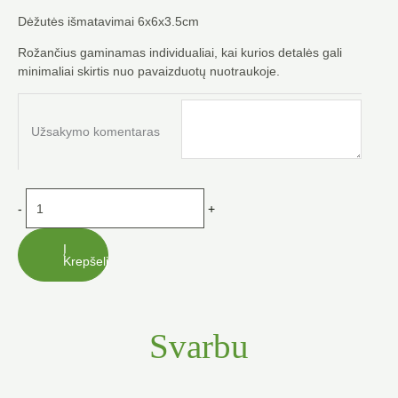
Dėžutės išmatavimai 6x6x3.5cm
Rožančius gaminamas individualiai, kai kurios detalės gali
minimaliai skirtis nuo pavaizduotų nuotraukoje.
produkto
kiekis:
Užsakymo komentaras
Baltas
rožančius
su
dėžute
-
+
Į
Krepšelį
Svarbu