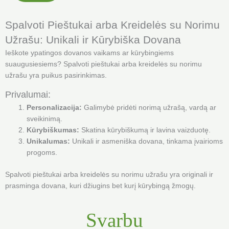
Spalvoti Pieštukai arba Kreidelės su Norimu
Užrašu: Unikali ir Kūrybiška Dovana
Ieškote ypatingos dovanos vaikams ar kūrybingiems
suaugusiesiems? Spalvoti pieštukai arba kreidelės su norimu
užrašu yra puikus pasirinkimas.
Privalumai:
Personalizacija:
Galimybė pridėti norimą užrašą, vardą ar
sveikinimą.
Kūrybiškumas:
Skatina kūrybiškumą ir lavina vaizduotę.
Unikalumas:
Unikali ir asmeniška dovana, tinkama įvairioms
progoms.
Spalvoti pieštukai arba kreidelės su norimu užrašu yra originali ir
prasminga dovana, kuri džiugins bet kurį kūrybingą žmogų.
Svarbu