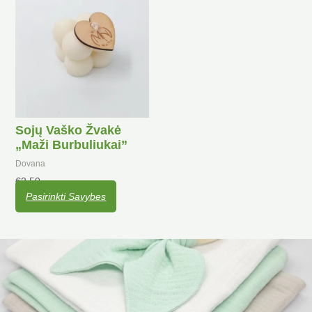
Sojų Vaško Žvakė
„Maži Burbuliukai”
Dovana
€
2.50
Pasirinkti Savybes