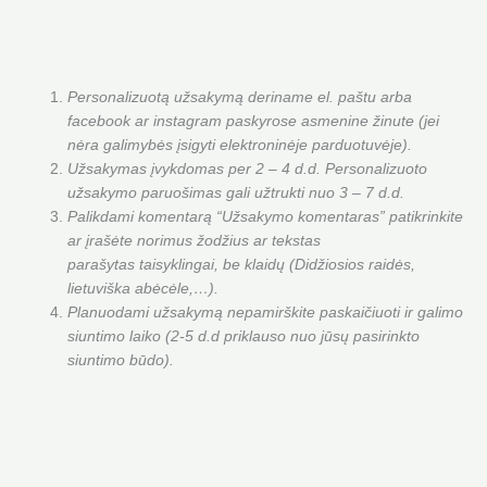
Personalizuotą užsakymą deriname el. paštu arba
facebook ar instagram paskyrose asmenine žinute (jei
nėra galimybės įsigyti elektroninėje parduotuvėje).
Užsakymas įvykdomas per 2 – 4 d.d. Personalizuoto
užsakymo paruošimas gali užtrukti nuo 3 – 7 d.d.
Palikdami komentarą “Užsakymo komentaras” patikrinkite
ar įrašėte norimus žodžius ar tekstas
parašytas taisyklingai, be klaidų (Didžiosios raidės,
lietuviška abėcėle,…).
Planuodami užsakymą nepamirškite paskaičiuoti ir galimo
siuntimo laiko (2-5 d.d priklauso nuo jūsų pasirinkto
siuntimo būdo).