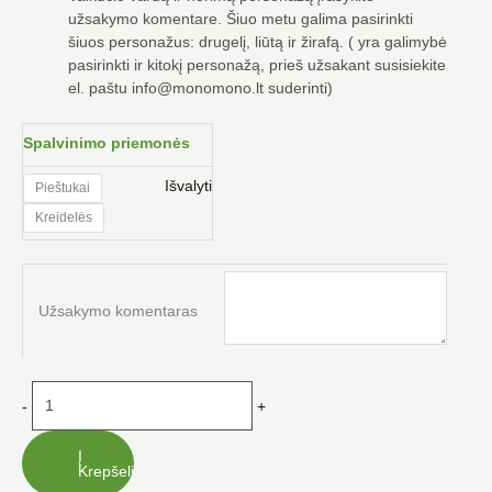
užsakymo komentare. Šiuo metu galima pasirinkti
šiuos personažus: drugelį, liūtą ir žirafą. ( yra galimybė
pasirinkti ir kitokį personažą, prieš užsakant susisiekite
el. paštu info@monomono.lt suderinti)
produkto
Spalvinimo priemonės
kiekis:
Spalvoti
Išvalyti
Pieštukai
pieštukai,
Kreidelės
kreidelės
Užsakymo komentaras
-
+
Į
Krepšelį