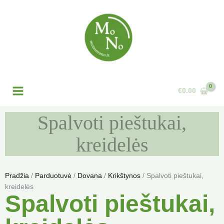
Pereiti
prie
turinio
€
0.00
Spalvoti pieštukai,
kreidelės
Pradžia
/
Parduotuvė
/
Dovana
/
Krikštynos
/ Spalvoti pieštukai,
kreidelės
Spalvoti pieštukai,