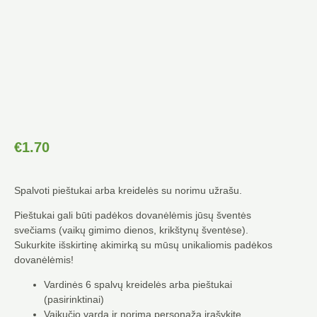
€
1.70
Spalvoti pieštukai arba kreidelės su norimu užrašu.
Pieštukai gali būti padėkos dovanėlėmis jūsų šventės
svečiams (vaikų gimimo dienos, krikštynų šventėse).
Sukurkite išskirtinę akimirką su mūsų unikaliomis padėkos
dovanėlėmis!
Vardinės 6 spalvų kreidelės arba pieštukai
(pasirinktinai)
Vaikučio vardą ir norimą personažą įrašykite