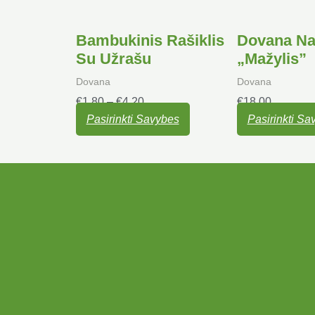
chosen
chosen
on
on
Bambukinis Rašiklis
Dovana Na
the
the
Su Užrašu
„Mažylis”
product
product
page
page
Dovana
Dovana
€
1.80
–
€
4.20
€
18.00
Pasirinkti Savybes
Pasirinkti Sa