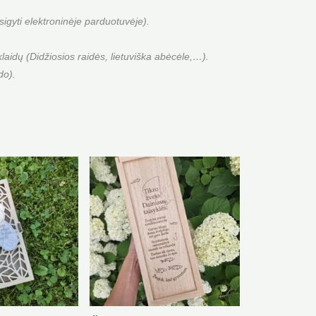
gyti elektroninėje parduotuvėje).
laidų (Didžiosios raidės, lietuviška abėcėle,…).
ūdo).
Price
range:
€7.00
through
€8.00