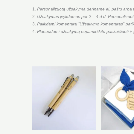
Personalizuotą užsakymą deriname el. paštu arba fa
Užsakymas įvykdomas per 2 – 4 d.d. Personalizuoto
Palikdami komentarą “Užsakymo komentaras” patikrink
Planuodami užsakymą nepamirškite paskaičiuoti ir g
Price
This
This
range:
product
product
€1.80
has
has
through
multiple
multiple
€4.20
variants.
variants.
The
The
options
options
may
may
be
be