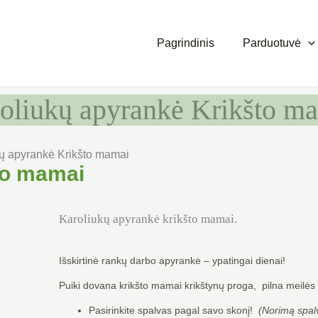
Pagrindinis
Parduotuvė
oliukų apyrankė Krikšto m
kų apyrankė Krikšto mamai
to mamai
Karoliukų apyrankė krikšto mamai.
Išskirtinė rankų darbo apyrankė – ypatingai dienai!
Puiki dovana krikšto mamai krikštynų proga, pilna meilės i
Pasirinkite spalvas pagal savo skonį!
(Norimą spal