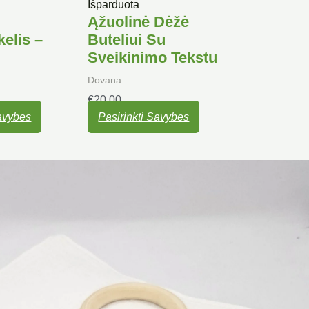
Išparduota
Ąžuolinė Dėžė
kelis –
Buteliui Su
Sveikinimo Tekstu
Dovana
€
20.00
Savybes
Pasirinkti Savybes