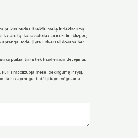
ra puikus būdas išreikšti meilę ir dėkingumą
roliukų, kurie suteikia jai išskirtinį blizgesį
a apranga, todėl ji yra universali dovana bet
ainas puikiai tinka tiek kasdieniam dėvėjimui,
kuri simbolizuoja meilę, dėkingumą ir ryšį.
bet kokia apranga, todėl ji taps mėgstamu