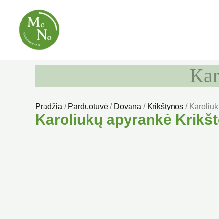
Pereiti
prie
turinio
Kar
Pradžia
/
Parduotuvė
/
Dovana
/
Krikštynos
/ Karoliu
Karoliukų apyrankė Krikš