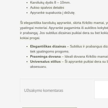
Karoliukų dydis 8 – 10mm.
Aukso spalvos detalės
Apyrankė supakuota į dėžutę.
Ši elegantiška karoliukų apyrankė, skirta Krikšto mamai, y
ypatingai moteriai. Apyrankė pagaminta iš aukštos kokybės ka
ir prabangą. Jos subtilus dizainas puikiai dera su bet koki
kokiai progai.
Elegantiškas dizainas
– Subtilus ir prabangus diz
tiek ypatingoms progoms.
Prasminga dovana
– Ideali dovana Krikšto mamai, 
Universalus stilius
– Ši apyrankė puikiai dera su 
aksesuaru.
produkto
kiekis:
Užsakymo komentaras
Karoliukų
apyrankė
Krikšto