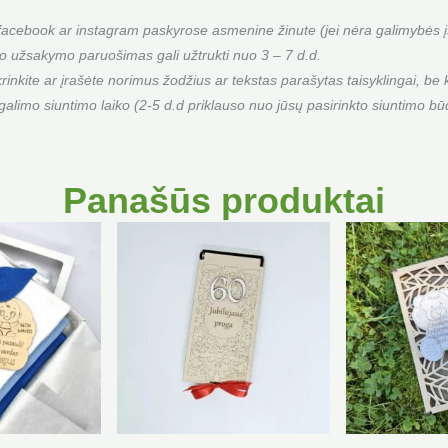
cebook ar instagram paskyrose asmenine žinute (jei nėra galimybės įsi
 užsakymo paruošimas gali užtrukti nuo 3 – 7 d.d.
ite ar įrašėte norimus žodžius ar tekstas parašytas taisyklingai, be k
alimo siuntimo laiko (2-5 d.d priklauso nuo jūsų pasirinkto siuntimo b
Panašūs produktai
Price
This
This
range:
product
product
€5.90
has
has
through
multiple
multiple
€8.50
variants.
variants.
The
The
options
options
may
may
be
be