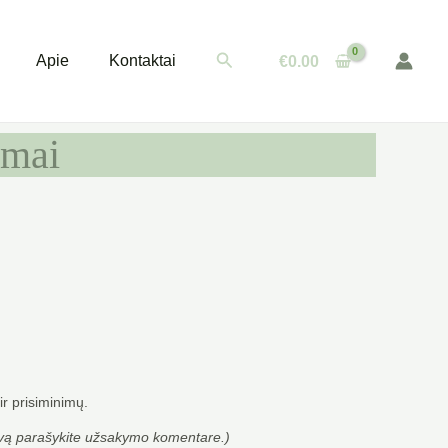
Paieška
Apie
Kontaktai
€
0.00
amai
r prisiminimų.
vą parašykite užsakymo komentare.)