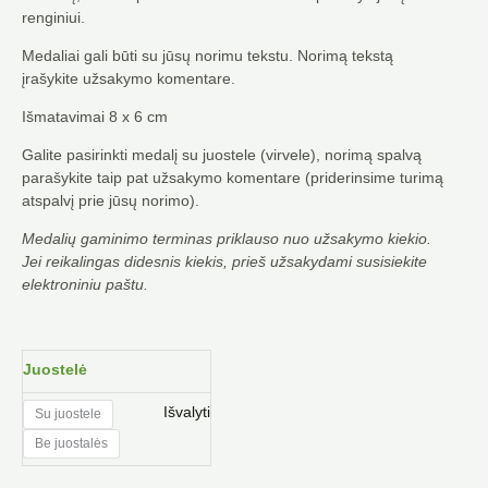
renginiui.
Medaliai gali būti su jūsų norimu tekstu. Norimą tekstą
įrašykite užsakymo komentare.
Išmatavimai 8 x 6 cm
Galite pasirinkti medalį su juostele (virvele), norimą spalvą
parašykite taip pat užsakymo komentare (priderinsime turimą
atspalvį prie jūsų norimo).
Medalių gaminimo terminas priklauso nuo užsakymo kiekio.
Jei reikalingas didesnis kiekis, prieš užsakydami susisiekite
elektroniniu paštu.
produkto
Juostelė
kiekis:
Medaliai.
Išvalyti
Su juostele
Mediniai
Be juostalės
graviruoti