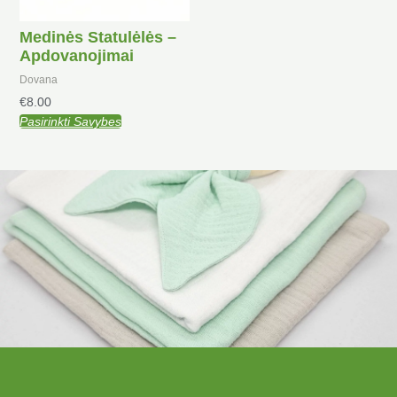
Medinės Statulėlės –
Apdovanojimai
Dovana
€
8.00
Pasirinkti Savybes