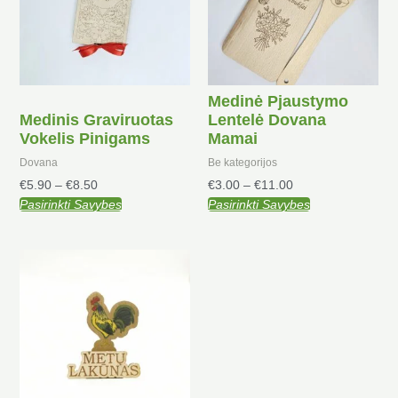
variants.
variants.
The
The
options
options
may
may
be
be
Medinė Pjaustymo
chosen
chosen
Medinis Graviruotas
Lentelė Dovana
on
on
Vokelis Pinigams
Mamai
the
the
product
product
Dovana
Be kategorijos
page
page
€
5.90
–
€
8.50
€
3.00
–
€
11.00
Pasirinkti Savybes
Pasirinkti Savybes