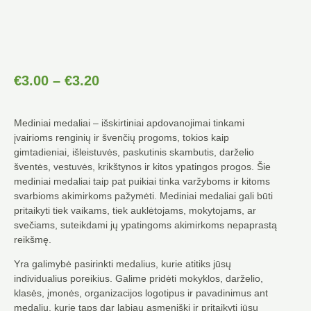
Price
€
3.00
–
€
3.20
Range:
€3.00
Mediniai medaliai – išskirtiniai apdovanojimai tinkami
Through
įvairioms renginių ir švenčių progoms, tokios kaip
€3.20
gimtadieniai, išleistuvės, paskutinis skambutis, darželio
šventės, vestuvės, krikštynos ir kitos ypatingos progos. Šie
mediniai medaliai taip pat puikiai tinka varžyboms ir kitoms
svarbioms akimirkoms pažymėti. Mediniai medaliai gali būti
pritaikyti tiek vaikams, tiek auklėtojams, mokytojams, ar
svečiams, suteikdami jų ypatingoms akimirkoms nepaprastą
reikšmę.
Yra galimybė pasirinkti medalius, kurie atitiks jūsų
individualius poreikius. Galime pridėti mokyklos, darželio,
klasės, įmonės, organizacijos logotipus ir pavadinimus ant
medalių, kurie taps dar labiau asmeniški ir pritaikyti jūsų