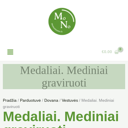
Pereiti
prie
turinio
€
0.00
Medaliai. Mediniai
graviruoti
Pradžia
/
Parduotuvė
/
Dovana
/
Vestuvės
/ Medaliai. Mediniai
graviruoti
Medaliai. Mediniai